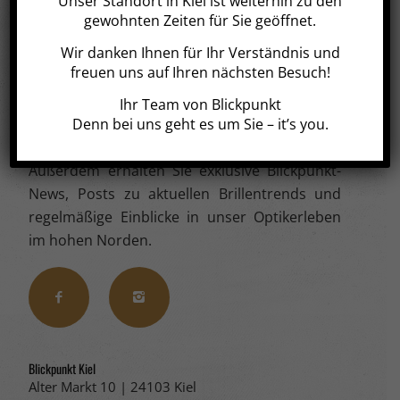
Unser Standort in Kiel ist weiterhin zu den
Social
gewohnten Zeiten für Sie geöffnet.
Wir danken Ihnen für Ihr Verständnis und
Sie können uns rund um die Uhr auf Facebook
freuen uns auf Ihren nächsten Besuch!
und Instagram besuchen. Neben dem
persönlichen Kontakt im Geschäft, bieten wir
Ihr Team von Blickpunkt
Denn bei uns geht es um Sie – it’s you.
Ihnen die Möglichkeit, sich auch online bei
Fragen und Anregungen zu melden.
Außerdem erhalten Sie exklusive
Blickpunkt
-
News, Posts zu aktuellen Brillentrends und
regelmäßige Einblicke in unser Optikerleben
im hohen Norden.
Blickpunkt Kiel
Alter Markt 10 | 24103 Kiel